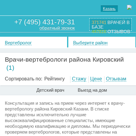
Казань
+7 (495) 431-79-31
371741
ВРАЧЕЙ В
БАЗЕ
обратный звонок
447816
ОТЗЫВОВ
Вертебролог
Выберите район
Врачи-вертебрологи района Кировский
(1)
Сортировать по:
Рейтингу
Стажу
Цене
Отзывам
Детский врач
Выезд на дом
Консультация и запись на прием через интернет к врачу-
вертебрологу района Кировский Казани. В списке
представлены исключительно лучшие
высококвалифицированные специалисты, имеющие
необходимую квалификацию и дипломы. Мы периодически
проверяем вертебрологов, которые представлены на