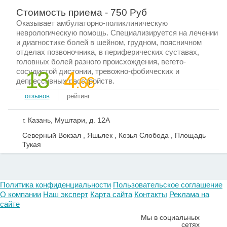
Стоимость приема - 750 Руб
Оказывает амбулаторно-поликлиническую
неврологическую помощь. Специализируется на лечении
и диагностике болей в шейном, грудном, поясничном
отделах позвоночника, в периферических суставах,
головных болей разного происхождения, вегето-
сосудистой дистонии, тревожно-фобических и
13
4
.66
депрессивных расстройств.
отзывов
рейтинг
г. Казань, Муштари, д. 12А
Северный Вокзал , Яшьлек , Козья Слобода , Площадь
Тукая
Политика конфиденциальности
Пользовательское соглашение
О компании
Наш эксперт
Карта сайта
Контакты
Реклама на
сайте
Мы в социальных
сетях