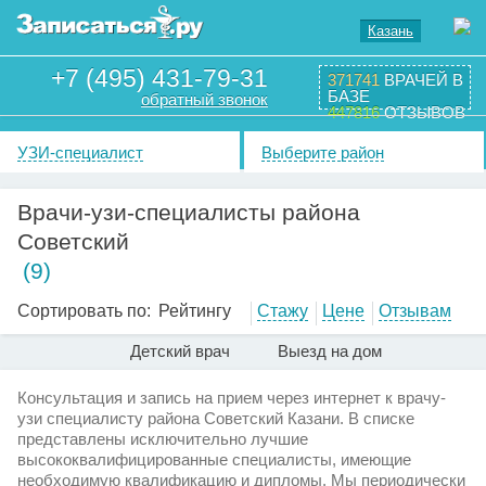
Казань
+7 (495) 431-79-31
371741
ВРАЧЕЙ В
БАЗЕ
обратный звонок
447816
ОТЗЫВОВ
УЗИ-специалист
Выберите район
Врачи-узи-специалисты района
Советский
(9)
Сортировать по:
Рейтингу
Стажу
Цене
Отзывам
Детский врач
Выезд на дом
Консультация и запись на прием через интернет к врачу-
узи специалисту района Советский Казани. В списке
представлены исключительно лучшие
высококвалифицированные специалисты, имеющие
необходимую квалификацию и дипломы. Мы периодически