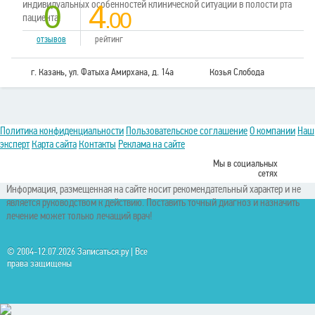
индивидуальных особенностей клинической ситуации в полости рта
0
4
.00
пациента.
отзывов
рейтинг
г. Казань, ул. Фатыха Амирхана, д. 14а
Козья Слобода
Политика конфиденциальности
Пользовательское соглашение
О компании
Наш
эксперт
Карта сайта
Контакты
Реклама на сайте
Мы в социальных
сетях
Информация, размещенная на сайте носит рекомендательный характер и не
является руководством к действию. Поставить точный диагноз и назначить
лечение может только лечащий врач!
© 2004-12.07.2026 Записаться.ру | Все
права защищены