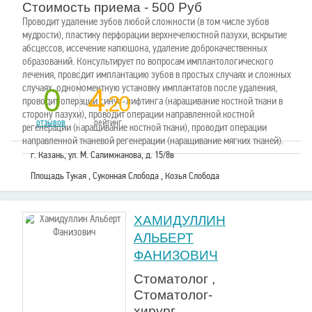
Стоимость приема - 500 Руб
Проводит удаление зубов любой сложности (в том числе зубов
мудрости), пластику перфорации верхнечелюстной пазухи, вскрытие
абсцессов, иссечение капюшона, удаление доброкачественных
образований. Консультирует по вопросам имплантологического
лечения, проводит имплантацию зубов в простых случаях и сложных
случаях, одномоментную установку имплантатов после удаления,
0
4
.20
проводит операции синус-лифтинга (наращивание костной ткани в
сторону пазухи), проводит операции направленной костной
отзывов
рейтинг
регенерации (наращивание костной ткани), проводит операции
направленной тканевой регенерации (наращивание мягких тканей).
г. Казань, ул. М. Салимжанова, д. 15/8в
Площадь Тукая , Суконная Слобода , Козья Слобода
ХАМИДУЛЛИН
АЛЬБЕРТ
ФАНИЗОВИЧ
Стоматолог ,
Стоматолог-
хирург ,