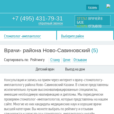
Казань
+7 (495) 431-79-31
371741
ВРАЧЕЙ В
БАЗЕ
обратный звонок
447816
ОТЗЫВОВ
Стоматолог-имплантолог
Выберите район
Врачи- района Ново-Савиновский
(5)
Сортировать по:
Рейтингу
Стажу
Цене
Отзывам
Детский врач
Выезд на дом
Консультация и запись на прием через интернет к врачу-стоматологу-
имплантологу района Ново-Савиновский Казани. В списке представлены
исключительно лучшие высококвалифицированные специалисты,
имеющие необходимую квалификацию и дипломы. Мы периодически
проверяем стоматолог-имплантологов, которые представлены на нашем
сайте. Многие из них кандидаты медицинских наук и хорошие врачи
высшей категории. Вы можете выбрать по рейтингу и отзывам
специалиста и записаться к стоматологу-имплантологу онлайн .