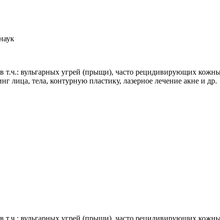
наук
в т.ч.: вульгарных угрей (прыщи), часто рецидивирующих кожн
 лица, тела, контурную пластику, лазерное лечение акне и др.
в т.ч.: вульгарных угрей (прыщи), часто рецидивирующих кожн