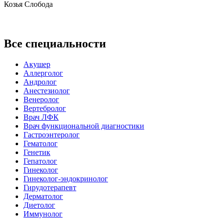
Козья Слобода
Все специальности
Акушер
Аллерголог
Андролог
Анестезиолог
Венеролог
Вертебролог
Врач ЛФК
Врач функциональной диагностики
Гастроэнтеролог
Гематолог
Генетик
Гепатолог
Гинеколог
Гинеколог-эндокринолог
Гирудотерапевт
Дерматолог
Диетолог
Иммунолог