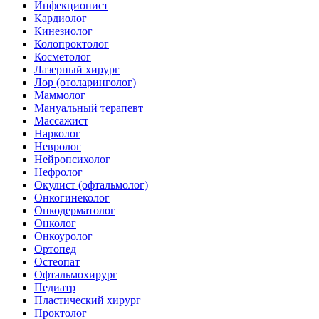
Инфекционист
Кардиолог
Кинезиолог
Колопроктолог
Косметолог
Лазерный хирург
Лор (отоларинголог)
Маммолог
Мануальный терапевт
Массажист
Нарколог
Невролог
Нейропсихолог
Нефролог
Окулист (офтальмолог)
Онкогинеколог
Онкодерматолог
Онколог
Онкоуролог
Ортопед
Остеопат
Офтальмохирург
Педиатр
Пластический хирург
Проктолог