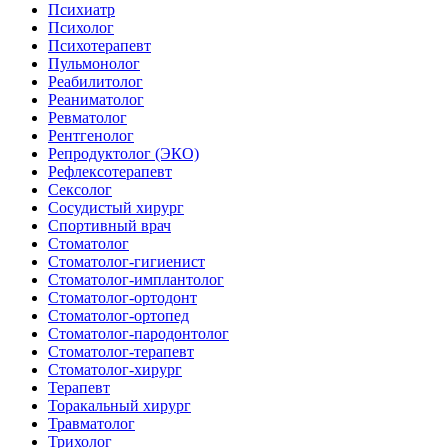
Психиатр
Психолог
Психотерапевт
Пульмонолог
Реабилитолог
Реаниматолог
Ревматолог
Рентгенолог
Репродуктолог (ЭКО)
Рефлексотерапевт
Сексолог
Сосудистый хирург
Спортивный врач
Стоматолог
Стоматолог-гигиенист
Стоматолог-имплантолог
Стоматолог-ортодонт
Стоматолог-ортопед
Стоматолог-пародонтолог
Стоматолог-терапевт
Стоматолог-хирург
Терапевт
Торакальный хирург
Травматолог
Трихолог