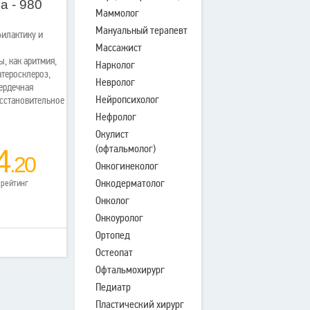
а - 980
Маммолог
Мануальный терапевт
филактику и
Массажист
, как аритмия,
Нарколог
атеросклероз,
Невролог
сердечная
Нейропсихолог
осстановительное
Нефролог
Окулист
(офтальмолог)
4
.20
Онкогинеколог
Онкодерматолог
рейтинг
Онколог
Онкоуролог
Ортопед
Остеопат
Офтальмохирург
Педиатр
Пластический хирург