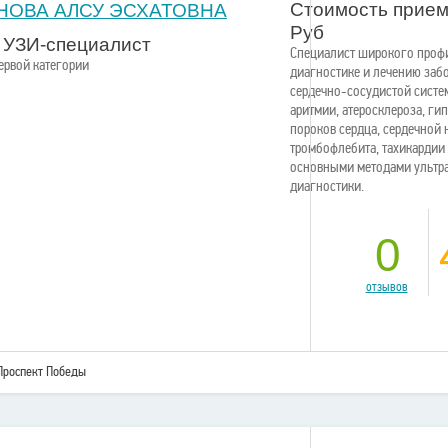
Стоимость прием
НОВА АЛСУ ЭСХАТОВНА
Руб
, УЗИ-специалист
Специалист широкого проф
первой категории
диагностике и лечению заб
сердечно-сосудистой систем
аритмии, атеросклероза, ги
пороков сердца, сердечной 
тромбофлебита, тахикардии и
основными методами ультр
диагностики.
0
отзывов
Проспект Победы