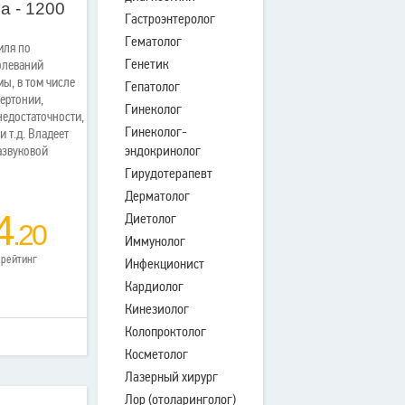
а - 1200
Гастроэнтеролог
Гематолог
иля по
Генетик
олеваний
ы, в том числе
Гепатолог
пертонии,
Гинеколог
недостаточности,
Гинеколог-
 т.д. Владеет
эндокринолог
азвуковой
Гирудотерапевт
Дерматолог
4
Диетолог
.20
Иммунолог
рейтинг
Инфекционист
Кардиолог
Кинезиолог
Колопроктолог
Косметолог
Лазерный хирург
Лор (отоларинголог)