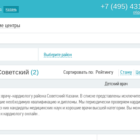
+7 (495) 43
д
Казань
обр
ие центры
Выберите район
Советский
(2)
Сортировать по:
Рейтингу
Стажу
Ц
Детский врач
 к врачу-кардиологу района Советский Казани. В списке представлены исключит
ие необходимую квалификацию и дипломы. Мы периодически проверяем карди
из них кандидаты медицинских наук и хорошие врачи высшей категории. Вы мож
 к кардиологу онлайн .