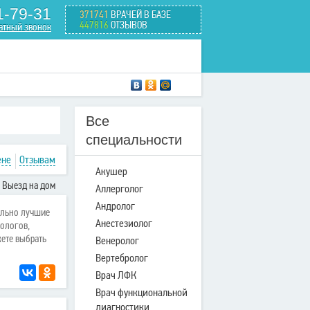
1-79-31
371741
ВРАЧЕЙ В БАЗЕ
447816
ОТЗЫВОВ
атный звонок
Все
специальности
ене
Отзывам
Акушер
Выезд на дом
Аллерголог
Андролог
ельно лучшие
Анестезиолог
ологов,
ете выбрать
Венеролог
Вертебролог
Врач ЛФК
Врач функциональной
диагностики