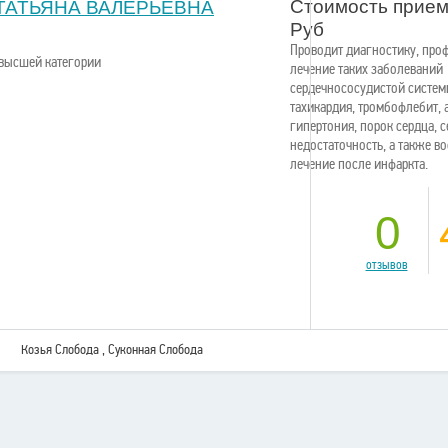
Стоимость прием
ТАТЬЯНА ВАЛЕРЬЕВНА
Руб
Проводит диагностику, про
 высшей категории
лечение таких заболеваний
сердечнососудистой системы
тахикардия, тромбофлебит, 
гипертония, порок сердца, 
недостаточность, а также в
лечение после инфаркта.
0
отзывов
Козья Слобода , Суконная Слобода