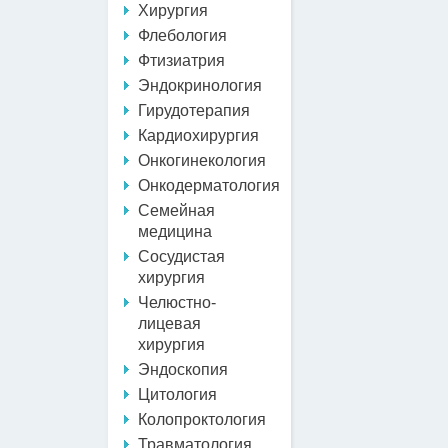
Хирургия
Флебология
Фтизиатрия
Эндокринология
Гирудотерапия
Кардиохирургия
Онкогинекология
Онкодерматология
Семейная
медицина
Сосудистая
хирургия
Челюстно-
лицевая
хирургия
Эндоскопия
Цитология
Колопроктология
Травматология