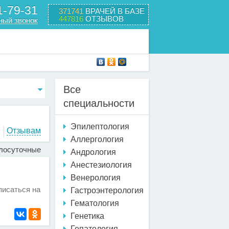
1-79-31
371741
ВРАЧЕЙ В БАЗЕ
447816
ОТЗЫВОВ
ный звонок
Все
специальности
Эпилептология
Отзывам
Аллергология
лосуточные
Андрология
Анестезиология
Венерология
писаться на
Гастроэнтерология
Гематология
Генетика
Гепатология