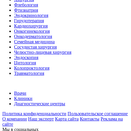
Флебология
Фтизиатрия
Эндокринология
Гирудотерапия
Кардиохирургия
Онкогинекология
Онкодерматология
Семейная медицина
Сосудистая хирургия
Челюстно-лицевая хирургия
Эндоскопия
Цитология
Колопроктология
Травматология
Врачи
Клиники
Диагностические центры
Политика конфиденциальности
Пользовательское соглашение
О компании
Наш эксперт
Карта сайта
Контакты
Реклама на
сайте
Мы в социальных