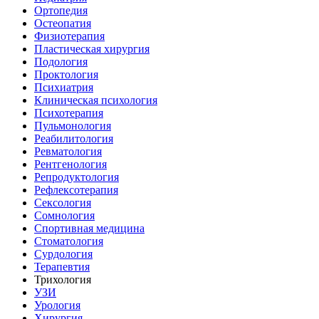
Ортопедия
Остеопатия
Физиотерапия
Пластическая хирургия
Подология
Проктология
Психиатрия
Клиническая психология
Психотерапия
Пульмонология
Реабилитология
Ревматология
Рентгенология
Репродуктология
Рефлексотерапия
Сексология
Сомнология
Спортивная медицина
Стоматология
Сурдология
Терапевтия
Трихология
УЗИ
Урология
Хирургия