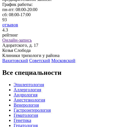
График работы:
пн-пт:
08:00-20:00
сб:
08:00-17:00
93
отзывов
4
.3
рейтинг
Онлайн-запись
Адоратского, д. 17
Козья Слобода
Клиники трихологи у района
Вахитовский
Советский
Московский
Все специальности
Эпилептология
Аллергология
Андрология
Анестезиология
Венерология
Гастроэнтерология
Гематология
Генетика
Гепатология