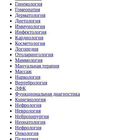
Гинекология
Гомеопатия
Дерматология
Диетология
Иммунология
Инфектология
Кардиология
Косметология
Логопедия
Отоларингология
Маммология
Мануальная терапия
Массаж
Наркология
Вертебрология
ЛФК
Функциональная диагностика
Кинезиология
Нефрология
Неврология
Нейрохирургия
Неонатология
Нефрология
Онкология
Педиатрия