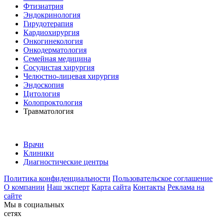
Фтизиатрия
Эндокринология
Гирудотерапия
Кардиохирургия
Онкогинекология
Онкодерматология
Семейная медицина
Сосудистая хирургия
Челюстно-лицевая хирургия
Эндоскопия
Цитология
Колопроктология
Травматология
Врачи
Клиники
Диагностические центры
Политика конфиденциальности
Пользовательское соглашение
О компании
Наш эксперт
Карта сайта
Контакты
Реклама на
сайте
Мы в социальных
сетях