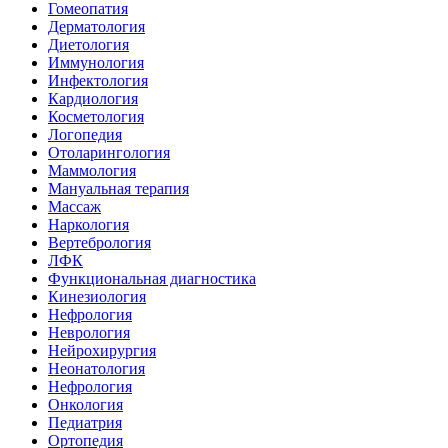
Гомеопатия
Дерматология
Диетология
Иммунология
Инфектология
Кардиология
Косметология
Логопедия
Отоларингология
Маммология
Мануальная терапия
Массаж
Наркология
Вертебрология
ЛФК
Функциональная диагностика
Кинезиология
Нефрология
Неврология
Нейрохирургия
Неонатология
Нефрология
Онкология
Педиатрия
Ортопедия