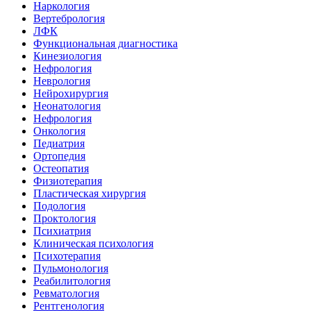
Наркология
Вертебрология
ЛФК
Функциональная диагностика
Кинезиология
Нефрология
Неврология
Нейрохирургия
Неонатология
Нефрология
Онкология
Педиатрия
Ортопедия
Остеопатия
Физиотерапия
Пластическая хирургия
Подология
Проктология
Психиатрия
Клиническая психология
Психотерапия
Пульмонология
Реабилитология
Ревматология
Рентгенология