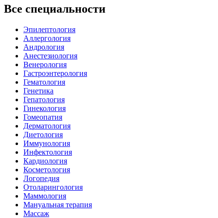
Все специальности
Эпилептология
Аллергология
Андрология
Анестезиология
Венерология
Гастроэнтерология
Гематология
Генетика
Гепатология
Гинекология
Гомеопатия
Дерматология
Диетология
Иммунология
Инфектология
Кардиология
Косметология
Логопедия
Отоларингология
Маммология
Мануальная терапия
Массаж