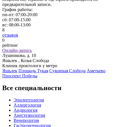
предварительной записи.
График работы:
пн-пт:
07:00-20:00
сб:
07:00-15:00
вс:
08:00-13:00
8
отзывов
0
рейтинг
Онлайн-запись
Лушникова, д. 10
Яшьлек , Козья Слобода
Клиник проктологи у метро
Яшьлек
Площадь Тукая
Суконная Слобода
Аметьево
Проспект Победы
Все специальности
Эпилептология
Аллергология
Андрология
Анестезиология
Венерология
Гастроэнтерология