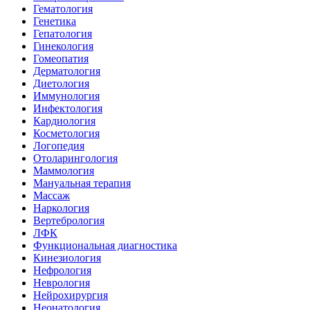
Гематология
Генетика
Гепатология
Гинекология
Гомеопатия
Дерматология
Диетология
Иммунология
Инфектология
Кардиология
Косметология
Логопедия
Отоларингология
Маммология
Мануальная терапия
Массаж
Наркология
Вертебрология
ЛФК
Функциональная диагностика
Кинезиология
Нефрология
Неврология
Нейрохирургия
Неонатология