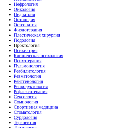
Нефрология
Онкология
Педиатрия
Ортопедия
Остеопатия
Физиотерапия
Пластическая хирургия
Подология
Проктология
Психиатрия
Клиническая психология
Психотерапия
Пульмонология
Реабилитология
Ревматология
Рентгенология
Репродуктология
Рефлексотерапия
Сексология
Сомнология
Спортивная медицина
Стоматология
Сурдология
Терапевтия
Трихология