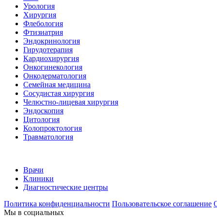
Урология
Хирургия
Флебология
Фтизиатрия
Эндокринология
Гирудотерапия
Кардиохирургия
Онкогинекология
Онкодерматология
Семейная медицина
Сосудистая хирургия
Челюстно-лицевая хирургия
Эндоскопия
Цитология
Колопроктология
Травматология
Врачи
Клиники
Диагностические центры
Политика конфиденциальности
Пользовательское соглашение
Мы в социальных