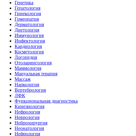
Генетика
Гепатология
Гинекология
Гомеопатия
Дерматология
Диетология
Иммунология
Инфектология
Кардиология
Косметология
Логопедия
Отоларингология
Маммология
Мануальная терапия
Массаж
Наркология
Вертебрология
ЛФК
Функциональная диагностика
Кинезиология
Нефрология
Неврология
Нейрохирургия
Неонатология
Нефрология