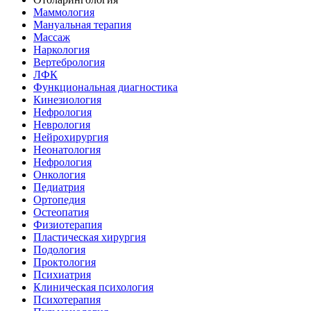
Маммология
Мануальная терапия
Массаж
Наркология
Вертебрология
ЛФК
Функциональная диагностика
Кинезиология
Нефрология
Неврология
Нейрохирургия
Неонатология
Нефрология
Онкология
Педиатрия
Ортопедия
Остеопатия
Физиотерапия
Пластическая хирургия
Подология
Проктология
Психиатрия
Клиническая психология
Психотерапия