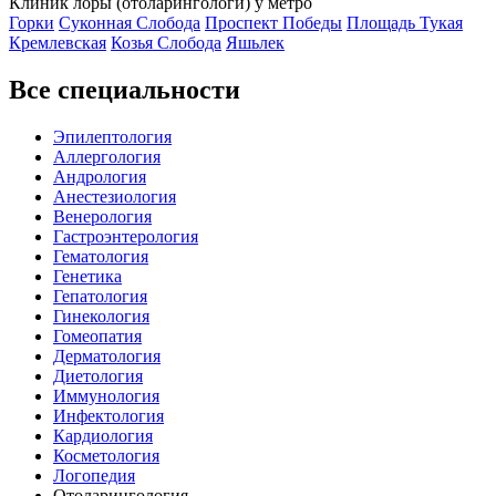
Клиник лоры (отоларингологи) у метро
Горки
Суконная Слобода
Проспект Победы
Площадь Тукая
Кремлевская
Козья Слобода
Яшьлек
Все специальности
Эпилептология
Аллергология
Андрология
Анестезиология
Венерология
Гастроэнтерология
Гематология
Генетика
Гепатология
Гинекология
Гомеопатия
Дерматология
Диетология
Иммунология
Инфектология
Кардиология
Косметология
Логопедия
Отоларингология