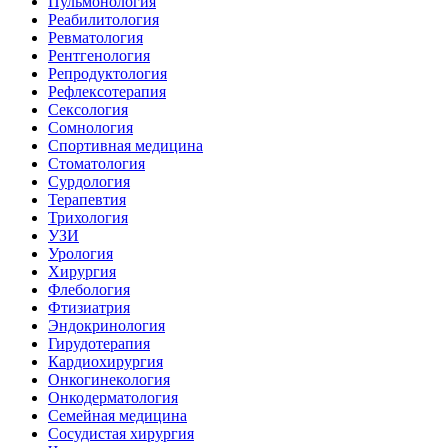
Пульмонология
Реабилитология
Ревматология
Рентгенология
Репродуктология
Рефлексотерапия
Сексология
Сомнология
Спортивная медицина
Стоматология
Сурдология
Терапевтия
Трихология
УЗИ
Урология
Хирургия
Флебология
Фтизиатрия
Эндокринология
Гирудотерапия
Кардиохирургия
Онкогинекология
Онкодерматология
Семейная медицина
Сосудистая хирургия