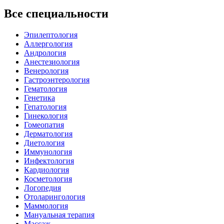
Все специальности
Эпилептология
Аллергология
Андрология
Анестезиология
Венерология
Гастроэнтерология
Гематология
Генетика
Гепатология
Гинекология
Гомеопатия
Дерматология
Диетология
Иммунология
Инфектология
Кардиология
Косметология
Логопедия
Отоларингология
Маммология
Мануальная терапия
Массаж