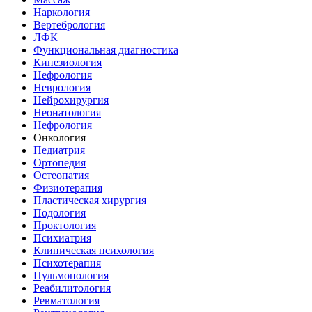
Наркология
Вертебрология
ЛФК
Функциональная диагностика
Кинезиология
Нефрология
Неврология
Нейрохирургия
Неонатология
Нефрология
Онкология
Педиатрия
Ортопедия
Остеопатия
Физиотерапия
Пластическая хирургия
Подология
Проктология
Психиатрия
Клиническая психология
Психотерапия
Пульмонология
Реабилитология
Ревматология