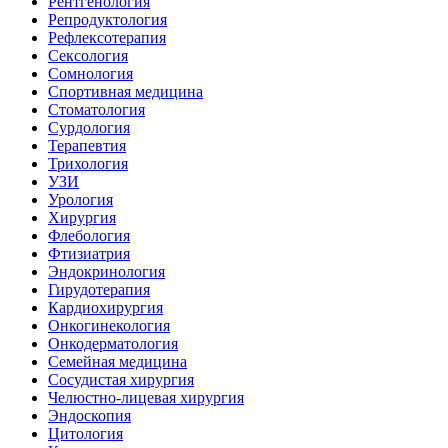
Рентгенология
Репродуктология
Рефлексотерапия
Сексология
Сомнология
Спортивная медицина
Стоматология
Сурдология
Терапевтия
Трихология
УЗИ
Урология
Хирургия
Флебология
Фтизиатрия
Эндокринология
Гирудотерапия
Кардиохирургия
Онкогинекология
Онкодерматология
Семейная медицина
Сосудистая хирургия
Челюстно-лицевая хирургия
Эндоскопия
Цитология