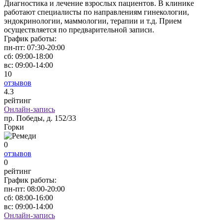
Диагностика и лечение взрослых пациентов. В клинике
работают специалисты по направлениям гинекологии,
эндокринологии, маммологии, терапии и т.д. Прием
осуществляется по предварительной записи.
График работы:
пн-пт:
07:30-20:00
сб:
09:00-18:00
вс:
09:00-14:00
10
отзывов
4
.3
рейтинг
Онлайн-запись
пр. Победы, д. 152/33
Горки
0
отзывов
0
рейтинг
График работы:
пн-пт:
08:00-20:00
сб:
08:00-16:00
вс:
09:00-14:00
Онлайн-запись