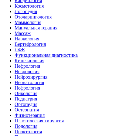
Кардиология
Косметология
Логопедия
Отоларингология
Маммология
Мануальная терапия
Массаж
Наркология
Вертебрология
ЛФК
Функциональная диагностика
Кинезиология
Нефрология
Неврология
Нейрохирургия
Неонатология
Нефрология
Онкология
Педиатрия
Ортопедия
Остеопатия
Физиотерапия
Пластическая хирургия
Подология
Проктология