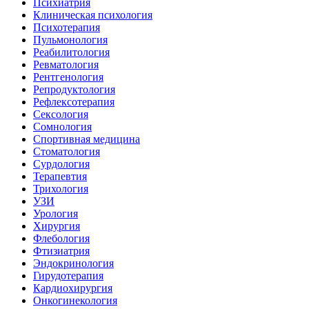
Психиатрия
Клиническая психология
Психотерапия
Пульмонология
Реабилитология
Ревматология
Рентгенология
Репродуктология
Рефлексотерапия
Сексология
Сомнология
Спортивная медицина
Стоматология
Сурдология
Терапевтия
Трихология
УЗИ
Урология
Хирургия
Флебология
Фтизиатрия
Эндокринология
Гирудотерапия
Кардиохирургия
Онкогинекология