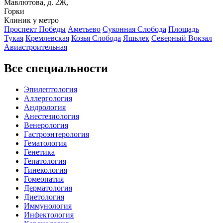
Мавлютова, д. 2Ж,
Горки
Клиник у метро
Проспект Победы
Аметьево
Суконная Слобода
Площадь
Тукая
Кремлевская
Козья Слобода
Яшьлек
Северный Вокзал
Авиастроительная
Все специальности
Эпилептология
Аллергология
Андрология
Анестезиология
Венерология
Гастроэнтерология
Гематология
Генетика
Гепатология
Гинекология
Гомеопатия
Дерматология
Диетология
Иммунология
Инфектология