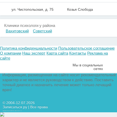
ул. Чистопольская, д. 75
Козья Слобода
Клиники психологи у района
Вахитовский
Советский
Политика конфиденциальности
Пользовательское соглашение
О компании
Наш эксперт
Карта сайта
Контакты
Реклама на
сайте
Мы в социальных
сетях
Информация, размещенная на сайте носит рекомендательный
характер и не является руководством к действию. Поставить
точный диагноз и назначить лечение может только лечащий
врач!
© 2004-12.07.2026
Записаться.ру | Все права
защищены