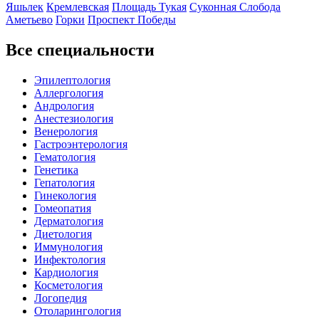
Яшьлек
Кремлевская
Площадь Тукая
Суконная Слобода
Аметьево
Горки
Проспект Победы
Все специальности
Эпилептология
Аллергология
Андрология
Анестезиология
Венерология
Гастроэнтерология
Гематология
Генетика
Гепатология
Гинекология
Гомеопатия
Дерматология
Диетология
Иммунология
Инфектология
Кардиология
Косметология
Логопедия
Отоларингология