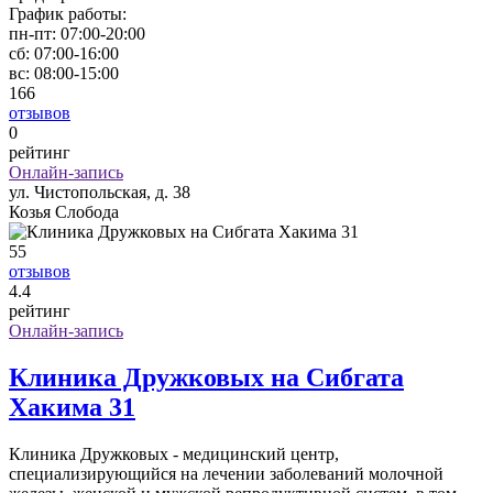
График работы:
пн-пт:
07:00-20:00
сб:
07:00-16:00
вс:
08:00-15:00
166
отзывов
0
рейтинг
Онлайн-запись
ул. Чистопольская, д. 38
Козья Слобода
55
отзывов
4
.4
рейтинг
Онлайн-запись
Клиника Дружковых на Сибгата
Хакима 31
Клиника Дружковых - медицинский центр,
специализирующийся на лечении заболеваний молочной