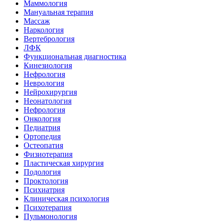
Маммология
Мануальная терапия
Массаж
Наркология
Вертебрология
ЛФК
Функциональная диагностика
Кинезиология
Нефрология
Неврология
Нейрохирургия
Неонатология
Нефрология
Онкология
Педиатрия
Ортопедия
Остеопатия
Физиотерапия
Пластическая хирургия
Подология
Проктология
Психиатрия
Клиническая психология
Психотерапия
Пульмонология