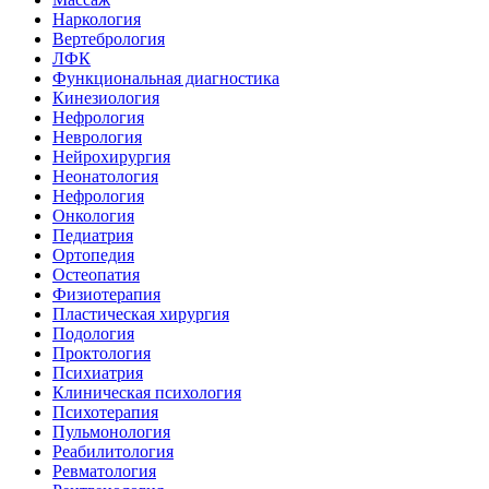
Наркология
Вертебрология
ЛФК
Функциональная диагностика
Кинезиология
Нефрология
Неврология
Нейрохирургия
Неонатология
Нефрология
Онкология
Педиатрия
Ортопедия
Остеопатия
Физиотерапия
Пластическая хирургия
Подология
Проктология
Психиатрия
Клиническая психология
Психотерапия
Пульмонология
Реабилитология
Ревматология