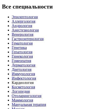
Все специальности
Эпилептология
Аллергология
Андрология
Анестезиология
Венерология
Гастроэнтерология
Гематология
Генетика
Гепатология
Гинекология
Гомеопатия
Дерматология
Диетология
Иммунология
Инфектология
Кардиология
Косметология
Логопедия
Отоларингология
Маммология
Мануальная терапия
Массаж