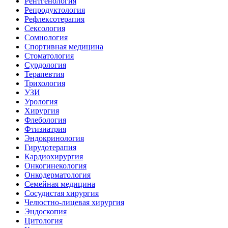
Рентгенология
Репродуктология
Рефлексотерапия
Сексология
Сомнология
Спортивная медицина
Стоматология
Сурдология
Терапевтия
Трихология
УЗИ
Урология
Хирургия
Флебология
Фтизиатрия
Эндокринология
Гирудотерапия
Кардиохирургия
Онкогинекология
Онкодерматология
Семейная медицина
Сосудистая хирургия
Челюстно-лицевая хирургия
Эндоскопия
Цитология