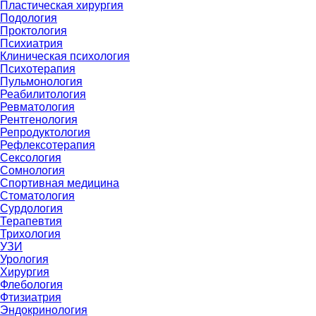
Пластическая хирургия
Подология
Проктология
Психиатрия
Клиническая психология
Психотерапия
Пульмонология
Реабилитология
Ревматология
Рентгенология
Репродуктология
Рефлексотерапия
Сексология
Сомнология
Спортивная медицина
Стоматология
Сурдология
Терапевтия
Трихология
УЗИ
Урология
Хирургия
Флебология
Фтизиатрия
Эндокринология