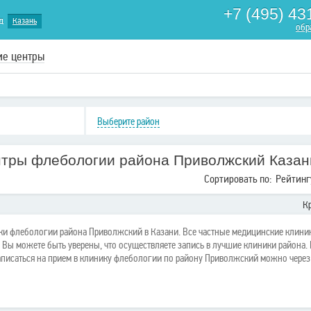
+7 (495) 43
д
Казань
обр
ие центры
Выберите район
нтры флебологии района Приволжский Казан
Сортировать по:
Рейтинг
К
и флебологии района Приволжский в Казани. Все частные медицинские клини
Вы можете быть уверены, что осуществляете запись в лучшие клиники района. 
аписаться на прием в клинику флебологии по району Приволжский можно через