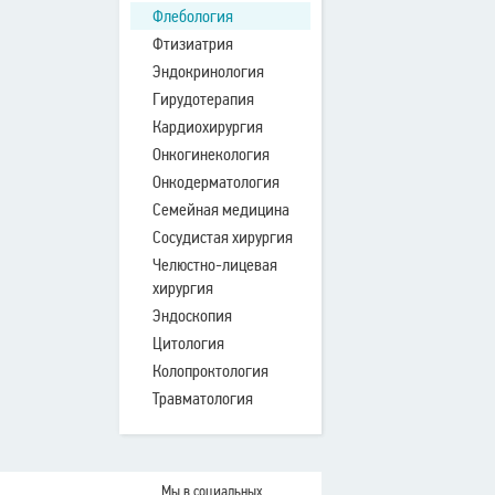
Флебология
Фтизиатрия
Эндокринология
Гирудотерапия
Кардиохирургия
Онкогинекология
Онкодерматология
Семейная медицина
Сосудистая хирургия
Челюстно-лицевая
хирургия
Эндоскопия
Цитология
Колопроктология
Травматология
Мы в социальных