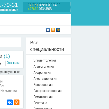
1-79-31
371741
ВРАЧЕЙ В БАЗЕ
447816
ОТЗЫВОВ
атный звонок
Все
специальности
и
(1)
Эпилептология
у
Отзывам
Аллергология
руглосуточные
Андрология
Анестезиология
ки
Венерология
Все
Гастроэнтерология
 Интернет на
Гематология
Генетика
Гепатология