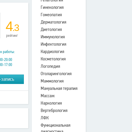
Гинекология
Гомеопатия
4
Дерматология
.3
Диетология
рейтинг
Иммунология
Инфектология
Кардиология
к работы:
Косметология
00-20:00
00-17:00
Логопедия
Отоларингология
-запись
Маммология
Мануальная терапия
Массаж
Наркология
Вертебрология
ЛФК
Функциональная
диагностика