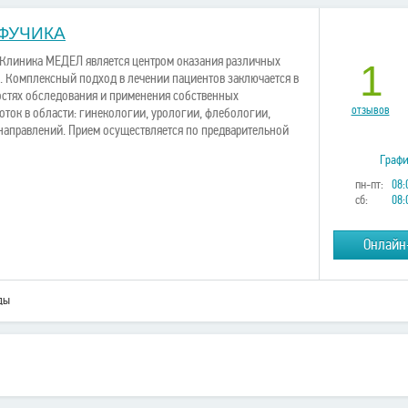
ФУЧИКА
Клиника МЕДЕЛ является центром оказания различных
1
. Комплексный подход в лечении пациентов заключается в
стях обследования и применения собственных
отзывов
оток в области: гинекологии, урологии, флебологии,
 направлений. Прием осуществляется по предварительной
Графи
пн-пт:
08:
сб:
08:
Онлайн
ды