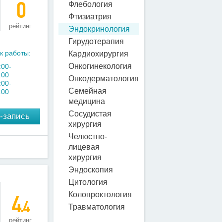
0
Флебология
Фтизиатрия
рейтинг
Эндокринология
Гирудотерапия
к работы:
Кардиохирургия
Онкогинекология
:00-
:00
Онкодерматология
:00-
Семейная
:00
медицина
Сосудистая
-запись
хирургия
Челюстно-
лицевая
хирургия
Эндоскопия
Цитология
Колопроктология
4
.4
Травматология
рейтинг