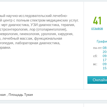
ый научно-исследовательский лечебно-
41
й центр с полным спектром медицинских услуг.
: мрт-диагностика, УЗИ-диагностика, терапия,
отзывов
астроэнтерология, лор (отоларингология),
еврология, гинекология, урология, хирургия,
я, лечебный массаж, функциональная
Графи
огопедия, лабораторная диагностика,
равки.
пн-пт:
08
20
сб:
09
17
вс:
09
15
Онлайн
кая , Площадь Тукая