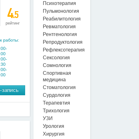
Психотерапия
4
Пульмонология
.5
Реабилитология
рейтинг
Ревматология
Рентгенология
к работы:
Репродуктология
:00-
Рефлексотерапия
:00
Сексология
:00-
:30
Сомнология
:00-
Спортивная
:00
медицина
Стоматология
-запись
Сурдология
Терапевтия
Трихология
УЗИ
Урология
Хирургия