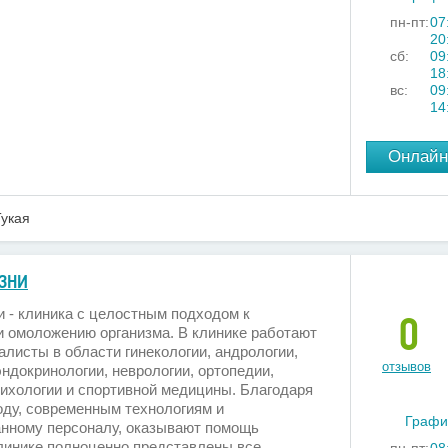
пн-пт:
07
20
сб:
09
18
вс:
09
14
Онлайн
укая
ЗНИ
 - клиника с целостным подходом к
0
и омоложению организма. В клинике работают
листы в области гинекологии, андрологии,
отзывов
эндокринологии, неврологии, ортопедии,
сихологии и спортивной медицины. Благодаря
оду, современным технологиям и
Графи
нному персоналу, оказывают помощь
линике полноценно представлены все