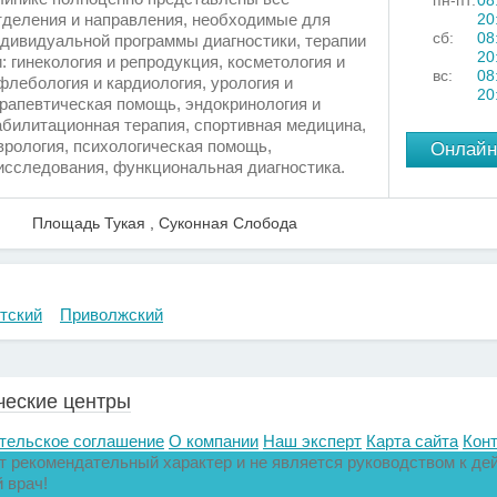
пн-пт:
08
тделения и направления, необходимые для
20
сб:
08
дивидуальной программы диагностики, терапии
20
: гинекология и репродукция, косметология и
вс:
08
флебология и кардиология, урология и
20
ерапевтическая помощь, эндокринология и
абилитационная терапия, спортивная медицина,
врология, психологическая помощь,
Онлайн
исследования, функциональная диагностика.
Площадь Тукая , Суконная Слобода
тский
Приволжский
ческие центры
тельское соглашение
О компании
Наш эксперт
Карта сайта
Кон
 рекомендательный характер и не является руководством к дей
 врач!