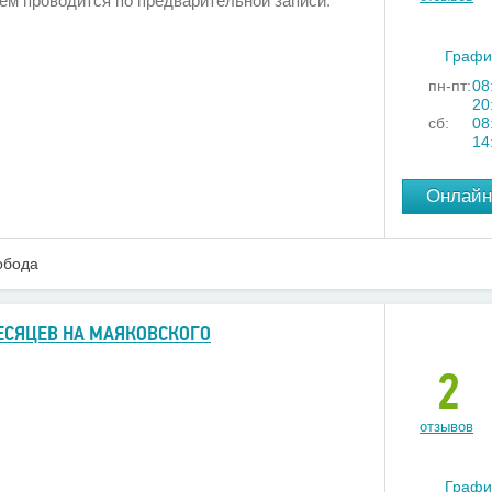
ем проводится по предварительной записи.
Графи
пн-пт:
08
20
сб:
08
14
Онлайн
обода
ЕСЯЦЕВ НА МАЯКОВСКОГО
2
отзывов
Графи