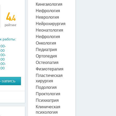
Кинезиология
Нефрология
4
.4
Неврология
Нейрохирургия
рейтинг
Неонатология
Нефрология
к работы:
Онкология
:00-
Педиатрия
:00
:00-
Ортопедия
:00
Остеопатия
:00-
:00
Физиотерапия
Пластическая
-запись
хирургия
Подология
Проктология
Психиатрия
Клиническая
психология