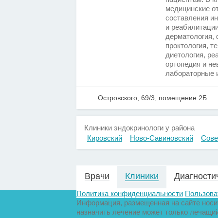
медицинские о
составления ин
и реабилитации
дерматология, 
проктология, т
диетология, ре
ортопедия и не
лабораторные 
Островского, 69/3, помещение 2Б
Клиники эндокринологи у района
Кировский
Ново-Савиновский
Сове
Врачи
Клиники
Диагности
Политика конфиденциальности
Пользова
Информация, размещенная на сайте носит
назначить лечение может только лечащий