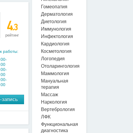
Гомеопатия
Дерматология
4
Диетология
.3
Иммунология
рейтинг
Инфектология
Кардиология
Косметология
к работы:
Логопедия
:00-
:00
Отоларингология
:00-
Маммология
:00
:00-
Мануальная
:00
терапия
Массаж
-запись
Наркология
Вертебрология
ЛФК
Функциональная
диагностика