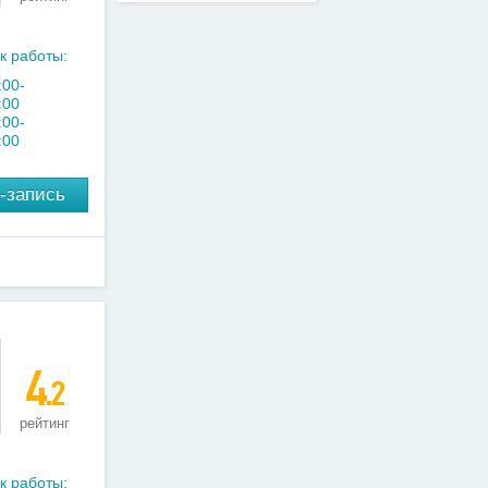
к работы:
:00-
:00
:00-
:00
-запись
4
.2
рейтинг
к работы: