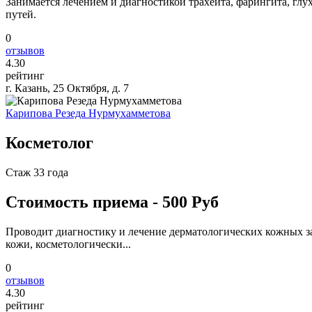
Занимается лечением и диагностикой трахеита, фарингита, глух
путей.
0
отзывов
4
.30
рейтинг
г. Казань, 25 Октября, д. 7
Карипова Резеда Нурмухамметова
Косметолог
Стаж 33 года
Стоимость приема - 500 Руб
Проводит диагностику и лечение дерматологических кожных заб
кожи, косметологически...
0
отзывов
4
.30
рейтинг