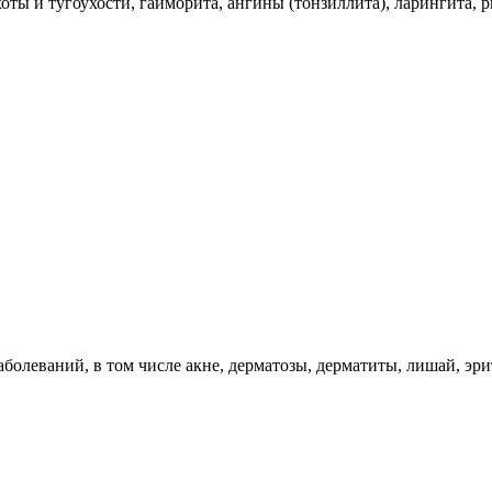
оты и тугоухости, гайморита, ангины (тонзиллита), ларингита, 
олеваний, в том числе акне, дерматозы, дерматиты, лишай, эри